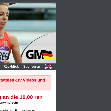
Rückblick
Sponsoren
htathletik.tv Videos
und
an die 10,00 ran
enwind sein
wartet am 6. Juni wieder