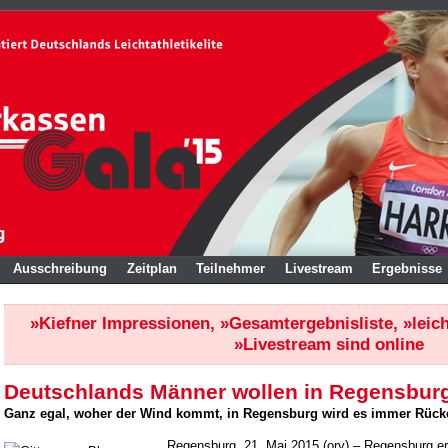
Ausschreibung
Zeitplan
Teilnehmer
Livestream
Ergebnisse
»Kiefner Impressionen
,
»Gesamtergebnisliste
,
»leic
»Livestream
sind online
Deutschlands Männer wollen in Regensburg 
Ganz egal, woher der Wind kommt, in Regensburg wird es immer Rück
Regensburg, 21. Mai 2015 (orv) – Regensburg er