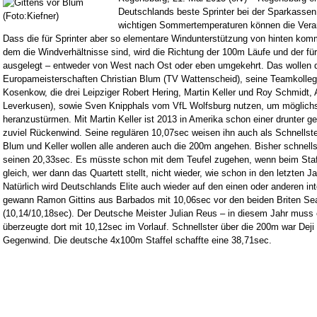
Deutschlands beste Sprinter bei der Sparkassen 
wichtigen Sommertemperaturen können die Veran
Dass die für Sprinter aber so elementare Windunterstützung von hinten komm
dem die Windverhältnisse sind, wird die Richtung der 100m Läufe und der f
ausgelegt – entweder von West nach Ost oder eben umgekehrt. Das wollen der
Europameisterschaften Christian Blum (TV Wattenscheid), seine Teamkolle
Kosenkow, die drei Leipziger Robert Hering, Martin Keller und Roy Schmidt,
Leverkusen), sowie Sven Knipphals vom VfL Wolfsburg nutzen, um möglichs
heranzustürmen. Mit Martin Keller ist 2013 in Amerika schon einer drunter ge
zuviel Rückenwind. Seine regulären 10,07sec weisen ihn auch als Schnellste
Blum und Keller wollen alle anderen auch die 200m angehen. Bisher schnellste
seinen 20,33sec. Es müsste schon mit dem Teufel zugehen, wenn beim Staff
gleich, wer dann das Quartett stellt, nicht wieder, wie schon in den letzten J
Natürlich wird Deutschlands Elite auch wieder auf den einen oder anderen int
gewann Ramon Gittins aus Barbados mit 10,06sec vor den beiden Briten Sea
(10,14/10,18sec). Der Deutsche Meister Julian Reus – in diesem Jahr muss 
überzeugte dort mit 10,12sec im Vorlauf. Schnellster über die 200m war Deji 
Gegenwind. Die deutsche 4x100m Staffel schaffte eine 38,71sec.