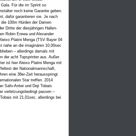
Gala. Für die im Sprint so
stalter noch keine Garantie geben.
t, dafür garantieren sie. Je nach
ür die 100m Hürden der Damen
 Dritte der diesjährigen Hallen-
gen Robin Erewa und Alexander
 Aleixo Platini Menga (TSV Bayer 04
t nahe an die imaginären 10,00sec
blieben – allerdings damals mit
n der acht Topsprinter aus. Außer
r ist hier Aleixo Platini Menga mit
eltest der Nationalmannschaft,
ahren eine 38er-Zeit herausspringt.
ernationalen Star treffen. 2014
n Safo-Antwi und Deji Tobais
er verletzungsbedingt passen –
Tobais mit 21,01sec, allerdings bei