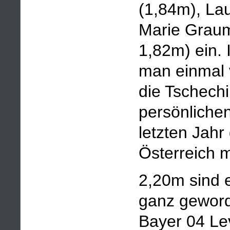
(1,84m), La
Marie Graum
1,82m) ein. 
man einmal 
die Tschech
persönliche
letzten Jah
Österreich m
2,20m sind 
ganz geword
Bayer 04 Le