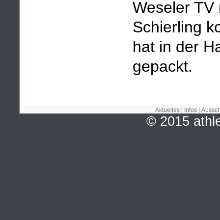
Weseler TV 
Schierling k
hat in der H
gepackt.
Aktuelles
|
Infos
|
Aussch
© 2015 ath