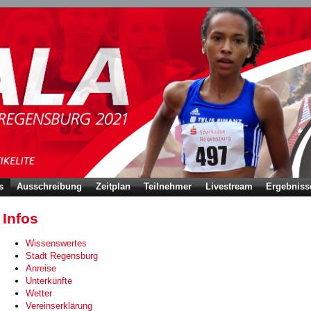
s
Ausschreibung
Zeitplan
Teilnehmer
Livestream
Ergebniss
Infos
Wissenswertes
Stadt Regensburg
Anreise
Unterkünfte
Wetter
Vereinserklärung