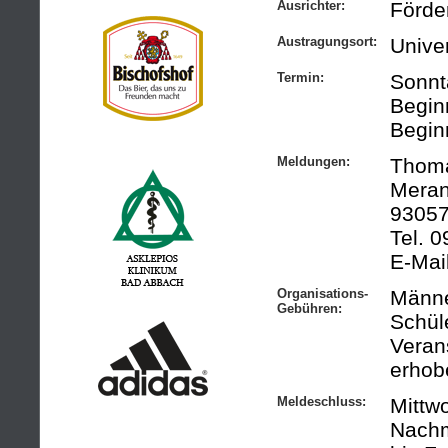
Ausrichter:
Förde
Austragungsort:
Unive
Termin:
Sonnt
Begin
Begin
Meldungen:
Thoma
Meran
93057
Tel. 
E-Mai
Organisations-
Männer
Gebühren:
Schül
Verans
erhob
Meldeschluss:
Mittw
Nachm