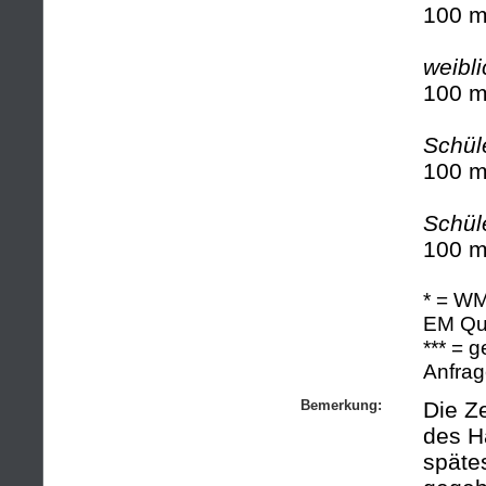
100 m
weibl
100 m
Schül
100 m
Schül
100 m
* = W
EM Qua
*** = 
Anfrag
Bemerkung:
Die Ze
des H
späte