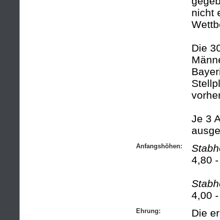
gegeb
nicht
Wettb
Die 3
Männe
Bayeri
Stellp
vorher
Je 3 A
ausge
Anfangshöhen:
Stabh
4,80 -
Stabh
4,00 -
Ehrung:
Die er