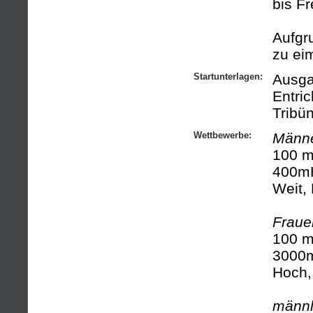
bis Fr
Aufgr
zu ei
Startunterlagen:
Ausga
Entri
Tribü
Wettbewerbe:
Männe
100 m
400mH
Weit,
Fraue
100 m
3000m
Hoch,
männl