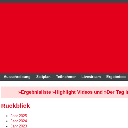
Ausschreibung
Zeitplan
Teilnehmer
Livestream
Ergebnisse
»Ergebnisliste
»Highlight Videos
und
»Der Tag 
Rückblick
Jahr 2025
Jahr 2024
Jahr 2023