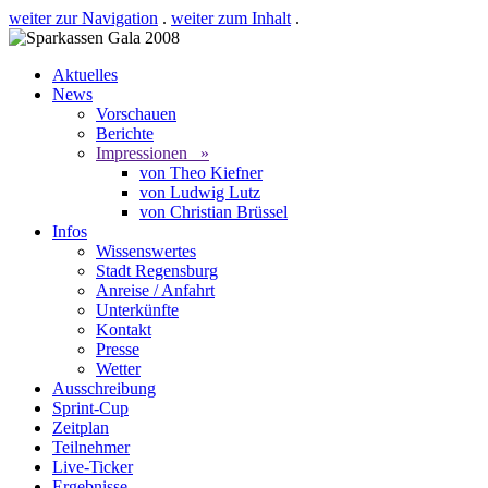
weiter zur Navigation
.
weiter zum Inhalt
.
Aktuelles
News
Vorschauen
Berichte
Impressionen »
von Theo Kiefner
von Ludwig Lutz
von Christian Brüssel
Infos
Wissenswertes
Stadt Regensburg
Anreise / Anfahrt
Unterkünfte
Kontakt
Presse
Wetter
Ausschreibung
Sprint-Cup
Zeitplan
Teilnehmer
Live-Ticker
Ergebnisse