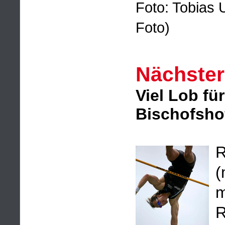
Foto: Tobias 
Foto)
Nächster
Viel Lob fü
Bischofsho
R
(
m
R