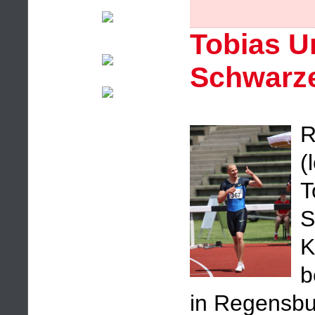
Tobias Un
Schwarz
R
(
T
S
K
b
in Regensbu