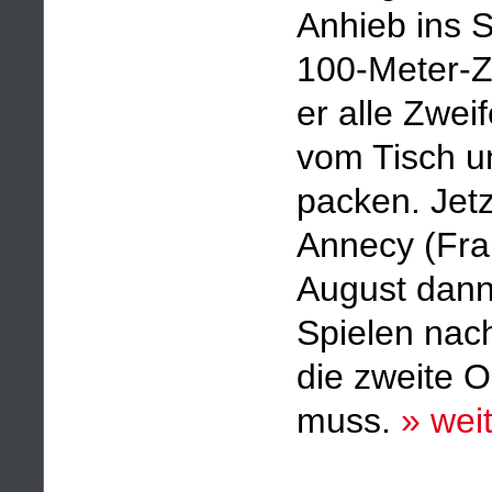
Anhieb ins S
100-Meter-Z
er alle Zwei
vom Tisch u
packen. Jet
Annecy (Fran
August dann
Spielen nac
die zweite 
muss.
» wei