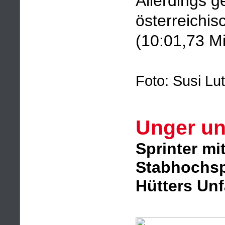
Allerdings g
österreichi
(10:01,73 M
Foto: Susi Lut
Unger un
Sprinter m
Stabhochspr
Hütters Unf