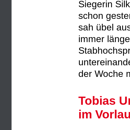
Siegerin Sil
schon gester
sah übel aus
immer länger
Stabhochspr
untereinande
der Woche m
Tobias U
im Vorlau