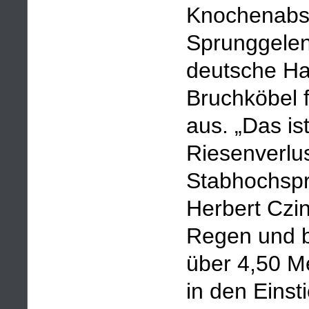
Knochenabsp
Sprunggelen
deutsche Ha
Bruchköbel f
aus. „Das ist
Riesenverlu
Stabhochspr
Herbert Czin
Regen und b
über 4,50 M
in den Einst