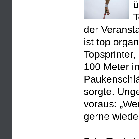
ü
T
der Veransta
ist top orga
Topsprinter,
100 Meter i
Paukenschlä
sorgte. Unge
voraus: „Wen
gerne wied