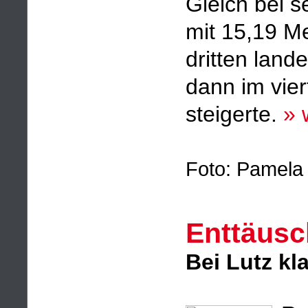
Gleich bei s
mit 15,19 M
dritten land
dann im vie
steigerte.
» 
Foto: Pamela 
Enttäusc
Bei Lutz kl