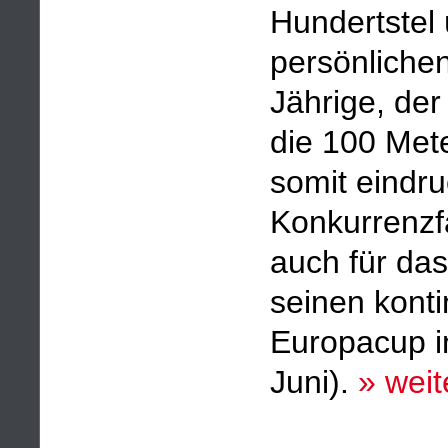
Hundertstel 
persönlichen
Jährige, der
die 100 Mete
somit eindru
Konkurrenzfä
auch für da
seinen kont
Europacup i
Juni).
» weit