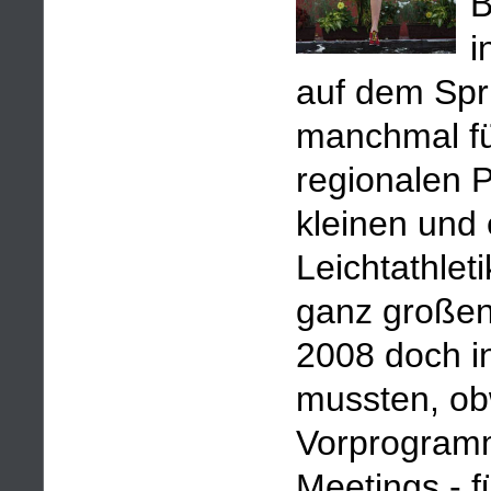
B
i
auf dem Spr
manchmal fül
regionalen P
kleinen und
Leichtathle
ganz großen
2008 doch in
mussten, ob
Vorprogramm
Meetings - 