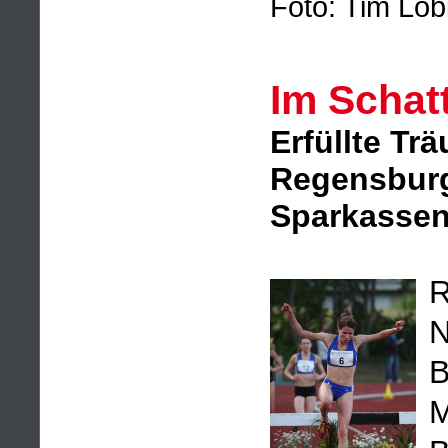
Foto: Tim Lob
Im Schat
Erfüllte Tr
Regensburg
Sparkassen
R
N
B
M