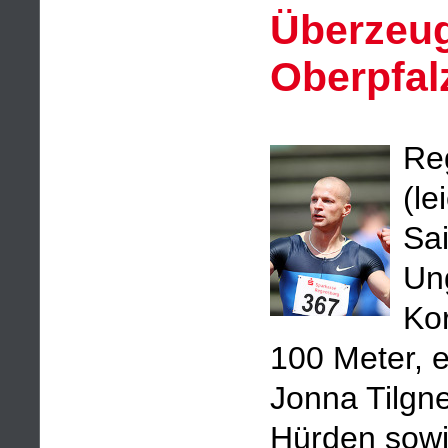
Überzeug
Oberpfal
Re
(le
Sai
Un
Ko
100 Meter, 
Jonna Tilgn
Hürden sowi