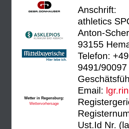
Anschrift:
athletics 
Anton-Scher
93155 Hem
Telefon: +4
9491/90097
Geschätsführ
Email:
lgr.r
Wetter in Regensburg:
Registergeri
Wettervorhersage
Registernu
Ust.Id Nr. 