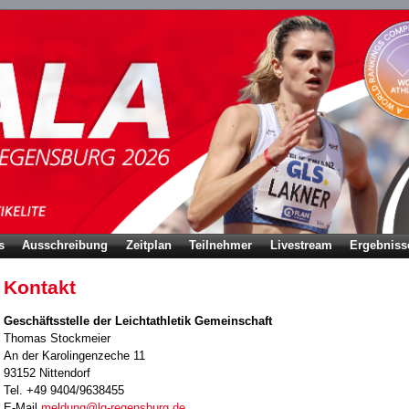
s
Ausschreibung
Zeitplan
Teilnehmer
Livestream
Ergebniss
Kontakt
Geschäftsstelle der Leichtathletik Gemeinschaft
Thomas Stockmeier
An der Karolingenzeche 11
93152 Nittendorf
Tel. +49 9404/9638455‬
E-Mail
meldung@lg-regensburg.de