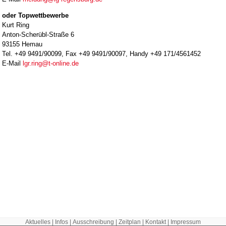
oder Topwettbewerbe
Kurt Ring
Anton-Scherübl-Straße 6
93155 Hemau
Tel. +49 9491/90099, Fax +49 9491/90097, Handy +49 171/4561452
E-Mail
lgr.ring@t-online.de
Aktuelles
|
Infos
|
Ausschreibung
|
Zeitplan
|
Kontakt
|
Impressum