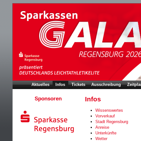
Aktuelles
Infos
Tickets
Ausschreibung
Zeitpla
Sponsoren
Infos
Wissenswertes
Vorverkauf
Stadt Regensburg
Anreise
Unterkünfte
Wetter